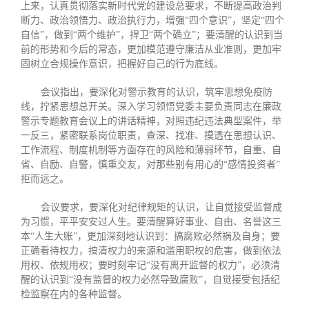
上来，认真贯彻落实新时代党的建设总要求，不断提高政治判
断力、政治领悟力、政治执行力，增强“四个意识”，坚定“四个
自信”，做到“两个维护”，捍卫“两个确立”；要清醒的认识到当
前的形势和今后的常态，更加模范遵守廉洁从业准则，更加牢
固树立合规操作意识，把握好自己的行为底线。
会议指出，要深化对警示教育的认识，筑牢思想免疫防
线，拧紧思想总开关。深入学习领悟党委主要负责同志在廉政
警示专题教育会议上的讲话精神，对照违纪违法典型案件，举
一反三，紧密联系岗位职责，查深、找准、摸透在思想认识、
工作流程、制度机制等方面存在的风险和薄弱环节，自重、自
省、自励、自警，慎重交友，对那些别有用心的“感情投资者”
拒而远之。
会议要求，要深化对纪律规矩的认识，让自觉接受监督成
为习惯，平平安安过人生。要清醒算好事业、自由、名誉这三
本“人生大账”，更加深刻地认识到：搞腐败必然祸及自身；要
正确看待权力，搞清权力的来源和滥用职权的危害，做到依法
用权、依规用权；要时刻牢记“没有离开监督的权力”，必须清
醒的认识到“没有监督的权力必然导致腐败”，自觉接受包括纪
检监察在内的各种监督。