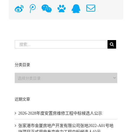
新
腾
微
百
QQ
Email
浪
讯
信
度
微
微
空
博
博
间
分类目录
分
类
目
录
近期文章
2026-2028年度安置房维修工程中标候选人公示
张家港市金厦房地产开发有限公司张地2022-A01号地
块项目正式用电专变电力工程中标候选人公示